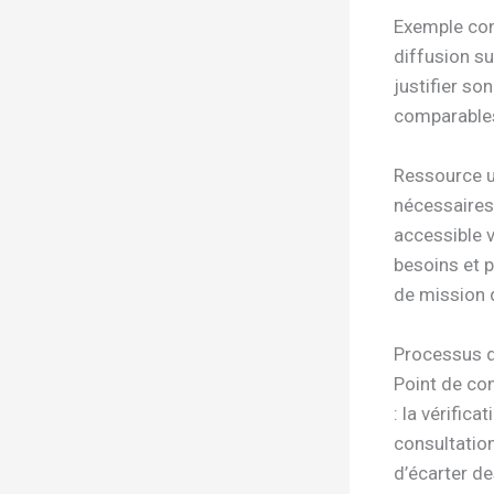
Exemple con
diffusion su
justifier so
comparables
Ressource ut
nécessaires
accessible 
besoins et p
de mission d
Processus d
Point de con
: la vérific
consultatio
d’écarter de