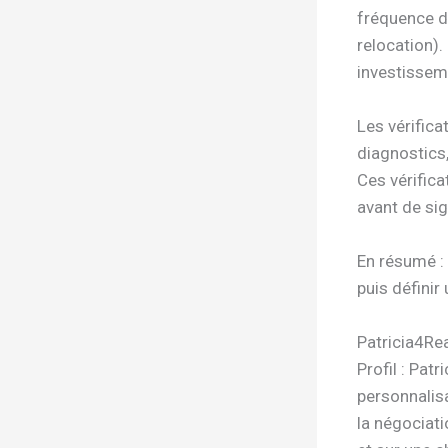
fréquence de
relocation).
investissem
Les vérifica
diagnostics,
Ces vérifica
avant de si
En résumé : 
puis définir
Patricia4Re
Profil : Pat
personnalis
la négociati