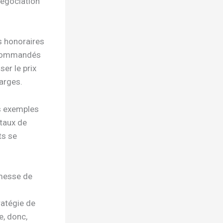
négociation
s honoraires
recommandés
er le prix
harges.
es exemples
 taux de
ts se
omesse de
ratégie de
e, donc,