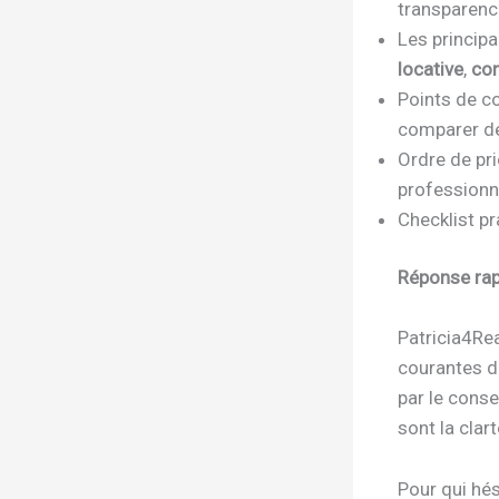
transparenc
Les princip
locative
,
con
Points de c
comparer de
Ordre de pri
professionn
Checklist pr
Réponse rap
Patricia4Re
courantes de
par le conse
sont la clar
Pour qui hés