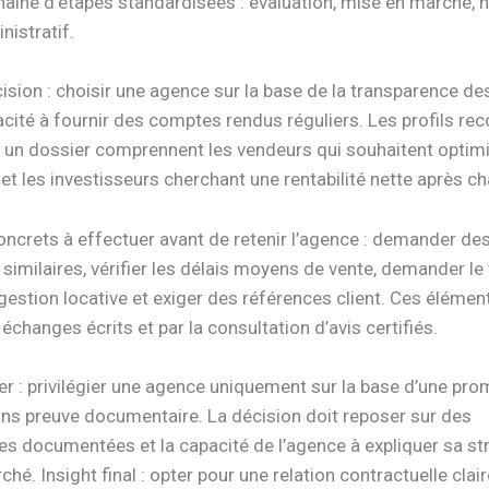
haîne d’étapes standardisées : évaluation, mise en marché, 
nistratif.
ision : choisir une agence sur la base de la transparence de
pacité à fournir des comptes rendus réguliers. Les profils 
 un dossier comprennent les vendeurs qui souhaitent optimis
et les investisseurs cherchant une rentabilité nette après c
oncrets à effectuer avant de retenir l’agence : demander d
imilaires, vérifier les délais moyens de vente, demander le
estion locative et exiger des références client. Ces élémen
r échanges écrits et par la consultation d’avis certifiés.
ter : privilégier une agence uniquement sur la base d’une pr
ans preuve documentaire. La décision doit reposer sur des
s documentées et la capacité de l’agence à expliquer sa st
hé. Insight final : opter pour une relation contractuelle clair