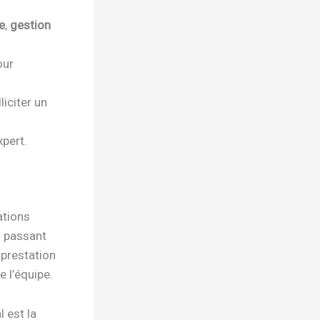
e
,
gestion
our
iciter un
xpert.
ations
en passant
 prestation
e l’équipe.
l est la