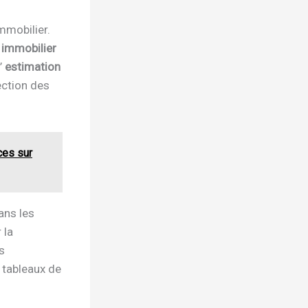
mmobilier.
 immobilier
l’
estimation
ection des
ces sur
ans les
 la
s
 tableaux de