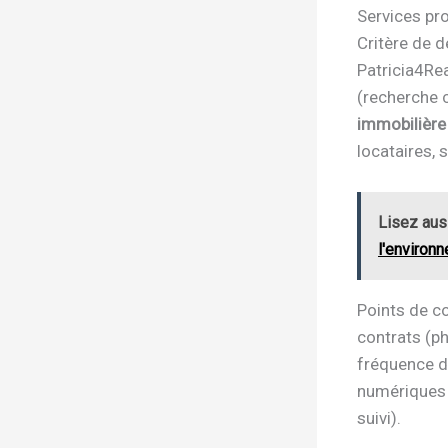
Services pro
Critère de d
Patricia4Rea
(recherche c
immobilière
locataires, s
Lisez aus
l'environ
Points de co
contrats (pho
fréquence de
numériques 
suivi).