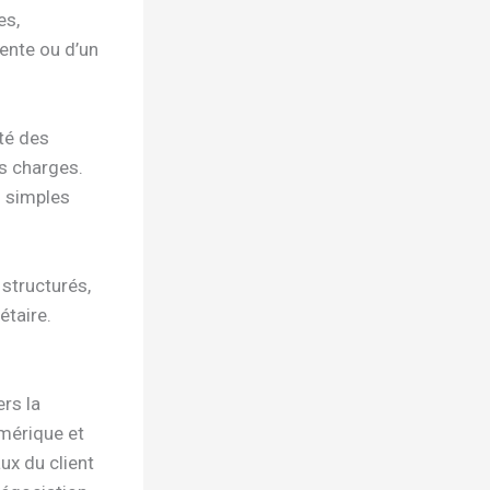
es,
vente ou d’un
ité des
es charges.
s simples
 structurés,
étaire.
rs la
mérique et
ux du client