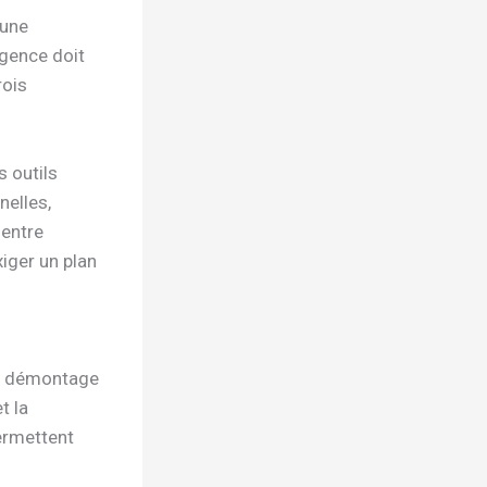
 une
agence doit
rois
s outils
elles,
 entre
xiger un plan
ans démontage
t la
ermettent