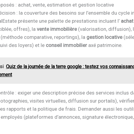
posés : achat, vente, estimation et gestion locative
écision : la couverture des besoins sur l’ensemble du cycle i
lEstate présente une palette de prestations incluant l’
achat
iblée, offres), la
vente immobilière
(valorisation, diffusion), 
(méthode comparative, reportings), la
gestion locative
(sél
uivi des loyers) et le
conseil immobilier
axé patrimoine.
si
Quiz de la journée de la terre google : testez vos connaissan
nement
ntrôle : exiger une description précise des services inclus d
tographies, visites virtuelles, diffusion sur portails), vérifier
s rapports et la politique de frais. Demander aussi les outil
employés (plateformes d’annonces, signature électronique,