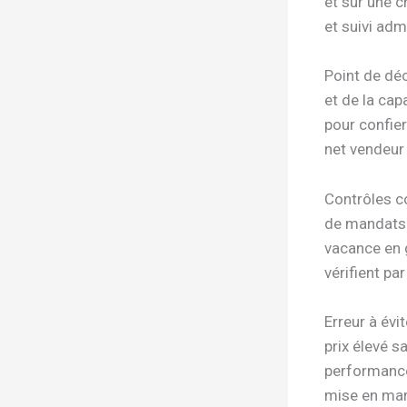
et sur une c
et suivi admi
Point de déc
et de la ca
pour confier
net vendeur 
Contrôles c
de mandats s
vacance en g
vérifient pa
Erreur à évi
prix élevé s
performance
mise en marc