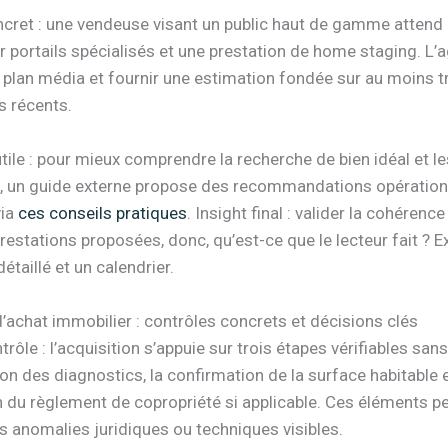
cret : une vendeuse visant un public haut de gamme attend
r portails spécialisés et une prestation de home staging. L’
n plan média et fournir une estimation fondée sur au moins t
 récents.
ile : pour mieux comprendre la recherche de bien idéal et le
, un guide externe propose des recommandations opérationn
via
ces conseils pratiques
. Insight final : valider la cohérence
restations proposées, donc, qu’est-ce que le lecteur fait ? E
étaillé et un calendrier.
’achat immobilier : contrôles concrets et décisions clés
trôle : l’acquisition s’appuie sur trois étapes vérifiables s
ation des diagnostics, la confirmation de la surface habitable e
n du règlement de copropriété si applicable. Ces éléments p
s anomalies juridiques ou techniques visibles.