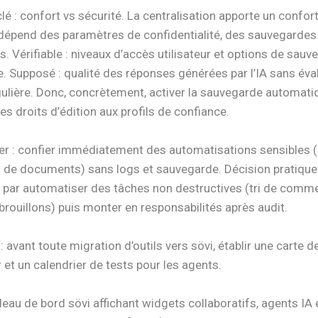
clé : confort vs sécurité. La centralisation apporte un confor
 dépend des paramètres de confidentialité, des sauvegardes
s. Vérifiable : niveaux d’accès utilisateur et options de sau
. Supposé : qualité des réponses générées par l’IA sans éva
ulière. Donc, concrètement, activer la sauvegarde automati
les droits d’édition aux profils de confiance.
ter : confier immédiatement des automatisations sensibles (
 de documents) sans logs et sauvegarde. Décision pratique 
ar automatiser des tâches non destructives (tri de comme
brouillons) puis monter en responsabilités après audit.
l : avant toute migration d’outils vers sövi, établir une carte
r et un calendrier de tests pour les agents.
ableau de bord sövi affichant widgets collaboratifs, agents IA 