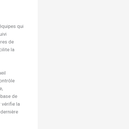
 équipes qui
uivi
ures de
ilite la
eil
ontrôle
e,
 base de
vérifie la
 dernière