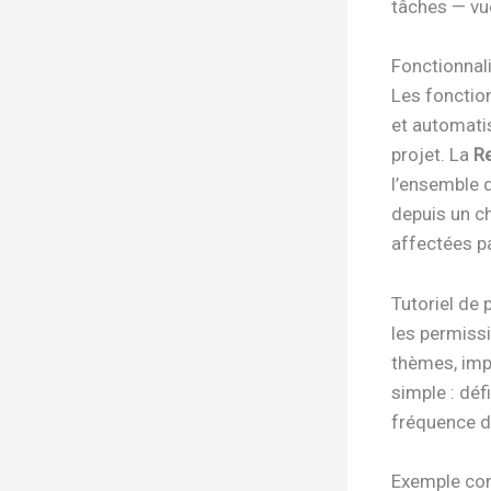
tâches — vu
Fonctionnali
Les fonction
et automati
projet. La
Re
l’ensemble 
depuis un c
affectées par
Tutoriel de 
les permiss
thèmes, imp
simple : déf
fréquence d
Exemple conc