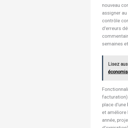
nouveau comm
assigner au
contrôle con
d’erreurs dé
commentaire
semaines et 
Lisez aus
économis
Fonctionnali
facturation)
place d’une
et améliore 
année, proje
d’expiration)