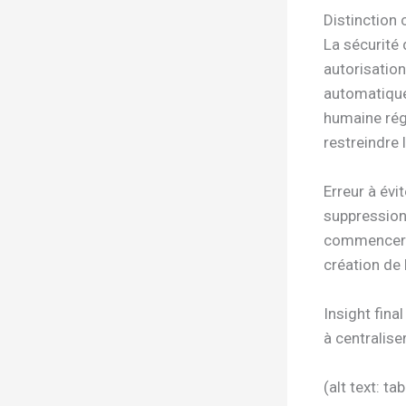
Distinction 
La sécurité
autorisation
automatique
humaine rég
restreindre 
Erreur à évi
suppression
commencer p
création de 
Insight fina
à centralise
(alt text: t