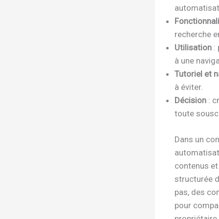
automatisat
Fonctionnal
recherche en
Utilisation
: 
à une navig
Tutoriel et 
à éviter.
Décision
: c
toute souscr
Dans un cont
automatisat
contenus et
structurée d
pas, des con
pour compare
propriétaire 