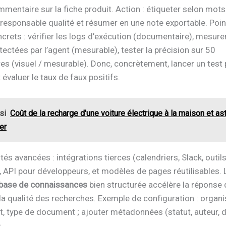
entaire sur la fiche produit. Action : étiqueter selon mots
 responsable qualité et résumer en une note exportable. Poi
crets : vérifier les logs d’exécution (documentaire), mesurer
tectées par l’agent (mesurable), tester la précision sur 50
s (visuel / mesurable). Donc, concrètement, lancer un test 
évaluer le taux de faux positifs.
si
Coût de la recharge d'une voiture électrique à la maison et a
er
tés avancées : intégrations tierces (calendriers, Slack, outil
, API pour développeurs, et modèles de pages réutilisables.
base de connaissances
bien structurée accélère la réponse
la qualité des recherches. Exemple de configuration : organi
t, type de document ; ajouter métadonnées (statut, auteur, 
.