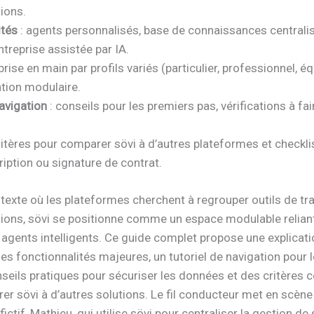
ions.
ités
: agents personnalisés, base de connaissances centralis
treprise assistée par IA.
prise en main par profils variés (particulier, professionnel, é
ation modulaire.
navigation
: conseils pour les premiers pas, vérifications à fai
ritères pour comparer sövi à d’autres plateformes et checkli
iption ou signature de contrat.
exte où les plateformes cherchent à regrouper outils de tra
ions, sövi se positionne comme un espace modulable reliant
 agents intelligents. Ce guide complet propose une explicati
es fonctionnalités majeures, un tutoriel de navigation pour 
seils pratiques pour sécuriser les données et des critères 
r sövi à d’autres solutions. Le fil conducteur met en scène
fictif, Mathieu, qui utilise sövi pour centraliser la gestion de