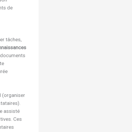
nts de
er tâches,
nnaissances
et documents
te
urée
l (organiser
tataires).
e assisté
tives. Ces
ntaires