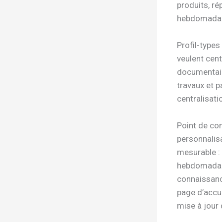
produits, ré
hebdomadair
Profil-types
veulent cent
documentaire
travaux et p
centralisati
Point de con
personnalisa
mesurable : 
hebdomadair
connaissance
page d’accue
mise à jour 