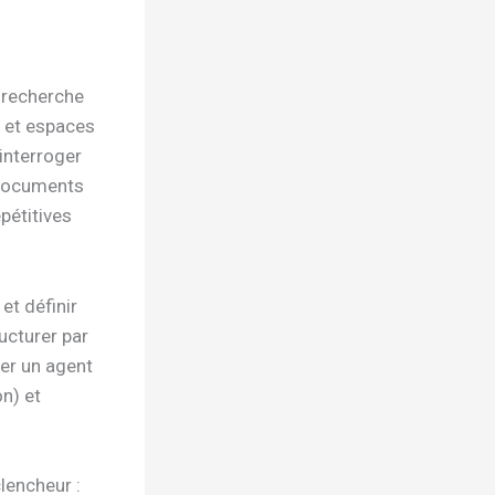
, recherche
 et espaces
interroger
 documents
pétitives
et définir
ucturer par
er un agent
on) et
lencheur :