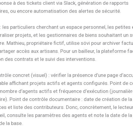
ponse à des tickets client via Slack, génération de rapports
es, ou encore automatisation des alertes de sécurité.
 : les particuliers cherchant un espace personnel, les petites
raliser projets, et les gestionnaires de biens souhaitant un s
. Mathieu, propriétaire fictif, utilise sövi pour archiver fact
artager accès aux artisans. Pour un bailleur, la plateforme fac
on des contrats et le suivi des interventions.
trôle concret (visuel) : vérifier la présence d’une page d’accu
ble affichant projets actifs et agents configurés. Point de c
nombre d’agents actifs et fréquence d’exécution (journalièr
e). Point de contrôle documentaire : date de création de la
s et liste des contributeurs. Donc, concrètement, le lecteur 
il, consulte les paramètres des agents et note la date de la
de la base.