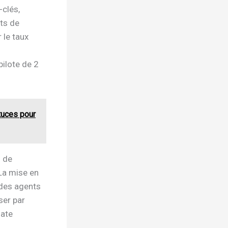
-clés,
nts de
 le taux
pilote de 2
stuces pour
s de
 La mise en
 des agents
ser par
date