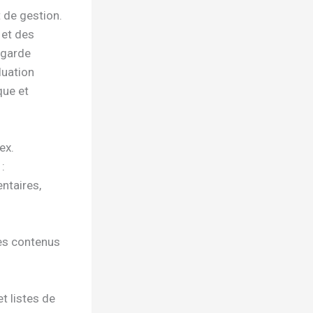
t de gestion.
 et des
vegarde
luation
que et
ex.
:
ntaires,
 des contenus
et listes de