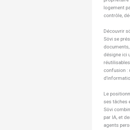
logement par
contrôle, dé
Découvrir s
Sövi se pr
documents, 
désigne ici
réutilisable
confusion :
d’informatio
Le positionn
ses tâches e
Sövi combin
par IA, et d
agents pers