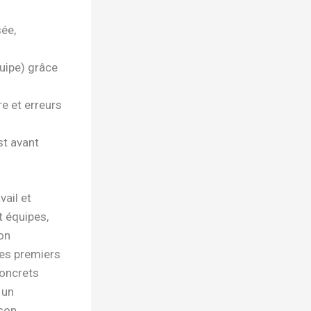
ée,
quipe) grâce
re et erreurs
st avant
vail et
 équipes,
on
les premiers
concrets
 un
 son