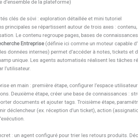
e d’ensemble de la plateforme)
tés clés de sövi : exploration détaillée et mini tutoriel
s principales se répartissent autour de trois axes : contenu
sation. Le contenu regroupe pages, bases de connaissances
cherche Entreprise
(définie ici comme un moteur capable d’
des données internes) permet d’accéder à notes, tickets et
hamp unique. Les agents automatisés réalisent les tâches ré
 l’utilisateur.
prise en main : première étape, configurer l’espace utilisateur 
ions. Deuxième étape, créer une base de connaissances : str
orter documents et ajouter tags. Troisième étape, paramétr
inir déclencheur (ex. réception d’un ticket), action (assignati
’exécution.
ret : un agent configuré pour trier les retours produits. Déc